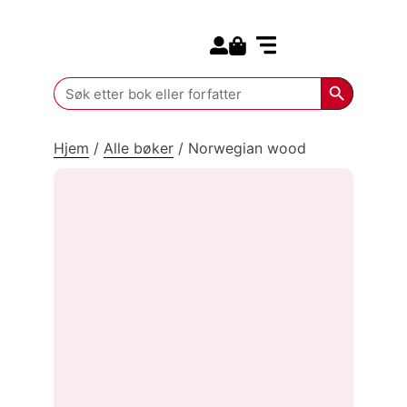
Search for:
Kommende bøker
Search Butt
Search
for:
Hjem
/
Alle bøker
/
Norwegian wood