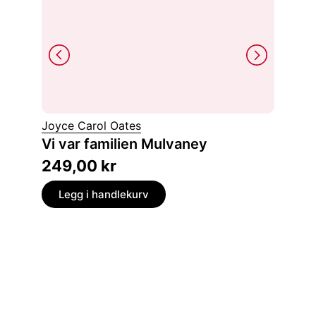
Joyce Carol Oates
Tommi 
Vi var familien Mulvaney
Lyset
249,00
kr
179,
Legg i handlekurv
Legg