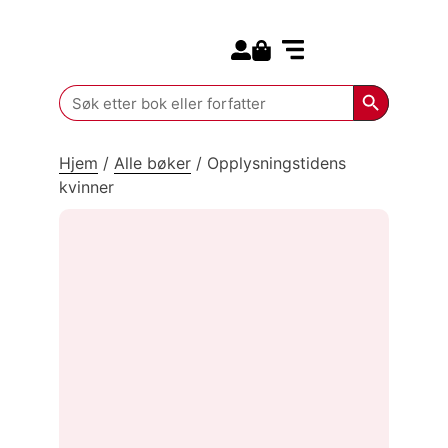
Search for:
Kommende bøker
Search Butt
Search
for:
Hjem
/
Alle bøker
/
Opplysningstidens
kvinner