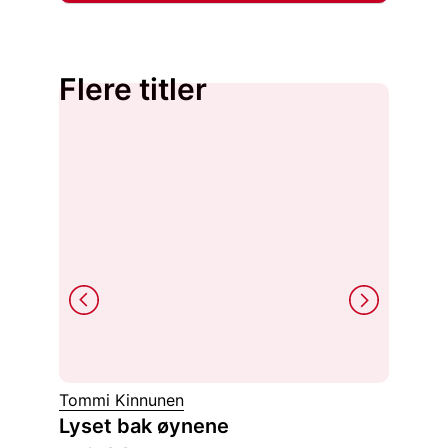
Flere titler
Tommi Kinnunen
Inger C
Lyset bak øynene
Alfab