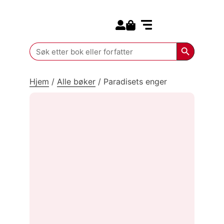
Search for:
Kommende bøker
Search Butt
Search
for:
Hjem
/
Alle bøker
/
Paradisets enger