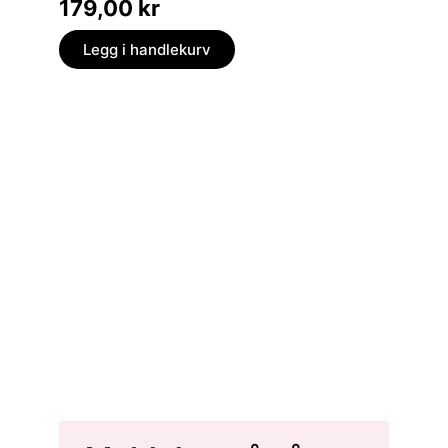
179,00
kr
249,
Legg i handlekurv
Legg