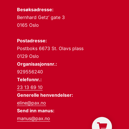
Besøksadresse:
Bernhard Getz’ gate 3
0165 Oslo
Postadresse:
Postboks 6673 St. Olavs plass
0129 Oslo
Organisasjonsnr.:
929556240
Telefonnr.:
23 13 69 10
Generelle henvendelser:
eline@pax.no
Send inn manus:
manus@pax.no