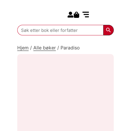
Search for:
Kommende bøker
Search Butt
Search
for:
Hjem
/
Alle bøker
/
Paradiso