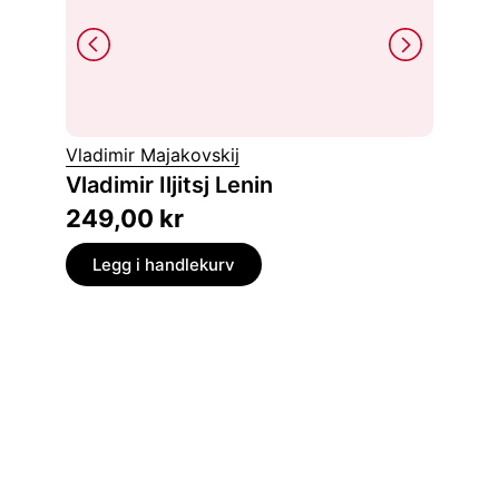
Vladimir Majakovskij
Simone 
Vladimir Iljitsj Lenin
Gjest
249,00
kr
149,
Legg i handlekurv
Legg