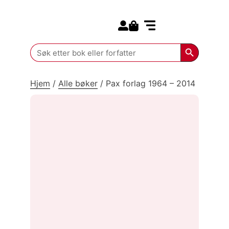
Search for:
Kommende bøker
Search Butt
Search
for:
Hjem
/
Alle bøker
/
Pax forlag 1964 – 2014