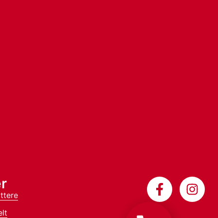
r
ttere
lt