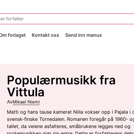
Om forlaget
Kontakt oss
Send inn manus
Populærmusikk fra
Vittula
Av
Mikael Niemi
Matti og hans tause kamerat Niila vokser opp i Pajala i 
svensk-finske Tornedalen. Romanen foregår på 1960- o
tallet, da veiene asfalteres, småbrukene legges ned og
rockemusikken gjør sin entre. Dette er forfatterens deb