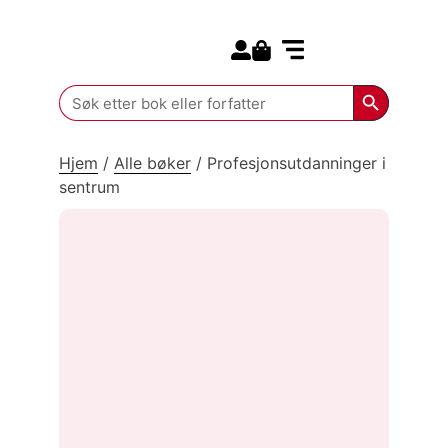
Search for:
Kommende bøker
Search Butt
Search
for:
Hjem
/
Alle bøker
/
Profesjonsutdanninger i
sentrum