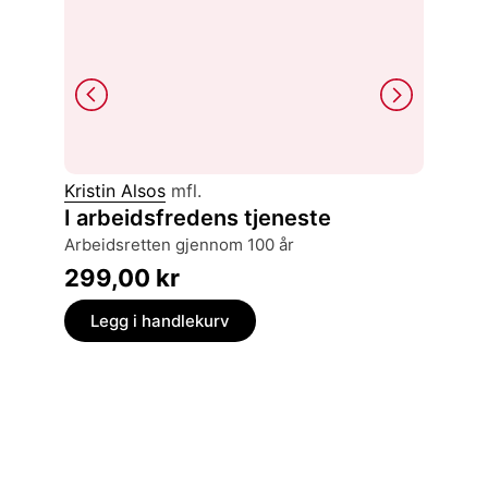
Kristin Alsos
mfl.
Eirik H
I arbeidsfredens tjeneste
Lærebo
arbeidsretten gjennom 100 år
620,
299,00
kr
Legg
Legg i handlekurv