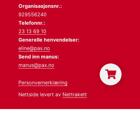
Organisasjonsnr.:
929556240
Telefonnr.:
23 13 69 10
Generelle henvendelser:
eline@pax.no
Send inn manus:
manus@pax.no
Personvernerklæring
Nettside levert av
Nettrakett