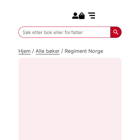
Search for:
Kommende bøker
Search Butt
Search
for:
Hjem
/
Alle bøker
/
Regiment Norge