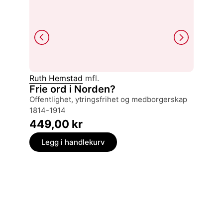
Ruth Hemstad
mfl.
Kristin 
Frie ord i Norden?
I arbe
offentlighet, ytringsfrihet og medborgerskap
arbeid
1814-1914
299,
449,00
kr
Legg
Legg i handlekurv