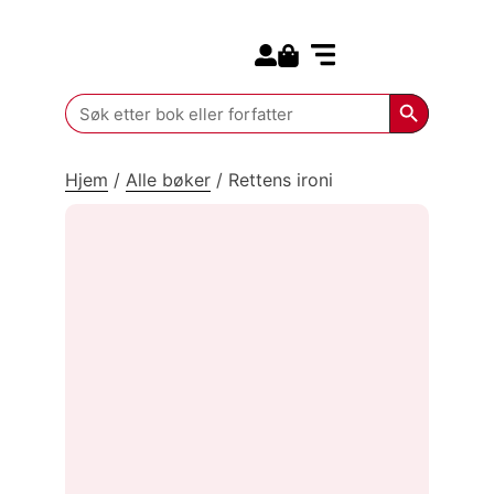
Search for:
Kommende bøker
Search Butt
Search
for:
Hjem
/
Alle bøker
/
Rettens ironi