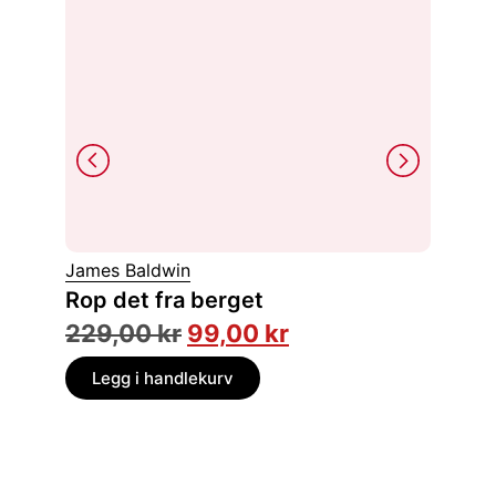
James Baldwin
Simone 
Rop det fra berget
Gjest
229,00
kr
99,00
kr
149,
Legg i handlekurv
Legg