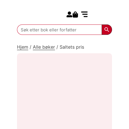
Search for:
Kommende bøker
Search Butt
Search
for:
Hjem
/
Alle bøker
/
Saltets pris