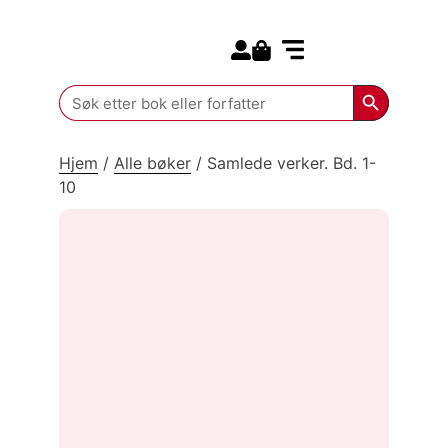
Search for:
Kommende bøker
Search Butt
Search
for:
Hjem
/
Alle bøker
/
Samlede verker. Bd. 1-
10