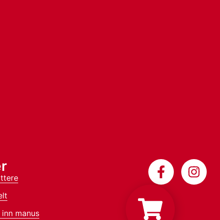
r
ttere
lt
 inn manus