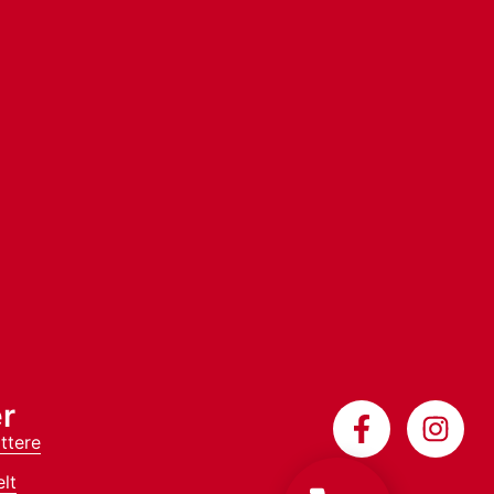
r
ttere
lt