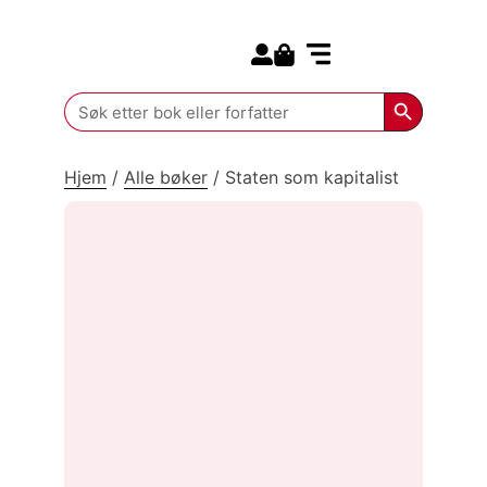
Search for:
Kommende bøker
Search Butt
Search
for:
Hjem
/
Alle bøker
/
Staten som kapitalist