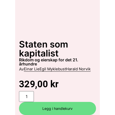
Staten som
kapitalist
rikdom og eierskap for det 21.
århundre
Av
Einar Lie
Egil Myklebust
Harald Norvik
329,00
kr
Legg i handlekurv