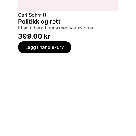
Carl Schmitt
Dag Øs
Politikk og rett
Emile
et antiliberalt tema med variasjoner
299,
399,00
kr
Legg
Legg i handlekurv