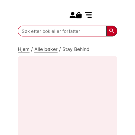
Search for:
Kommende bøker
Search Butt
Search
for:
Hjem
/
Alle bøker
/
Stay Behind