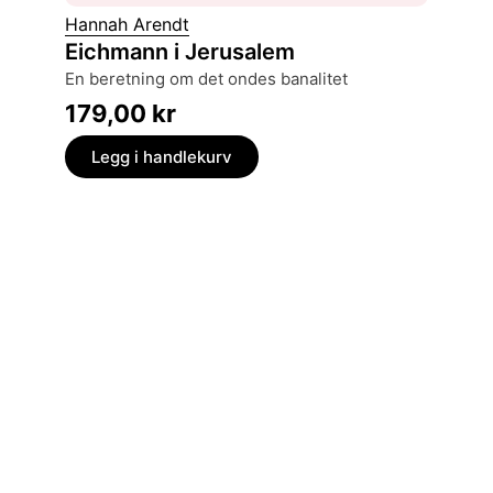
Ruth H
Hannah Arendt
Frie o
Eichmann i Jerusalem
offentlighet, ytringsfrihet og medborgerskap
en beretning om det ondes banalitet
1814-19
179,00
kr
449,
Legg i handlekurv
Legg