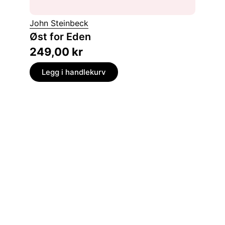
John Steinbeck
James 
Øst for Eden
Rop d
249,00
kr
229,
Legg i handlekurv
Legg