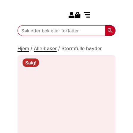
Search for:
Kommende bøker
Search Butt
Search
for:
Hjem
/
Alle bøker
/
Stormfulle høyder
Salg!