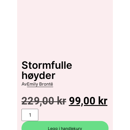
Stormfulle
høyder
Av
Emily Brontë
229,00
kr
99,00
kr
Legg i handlekurv