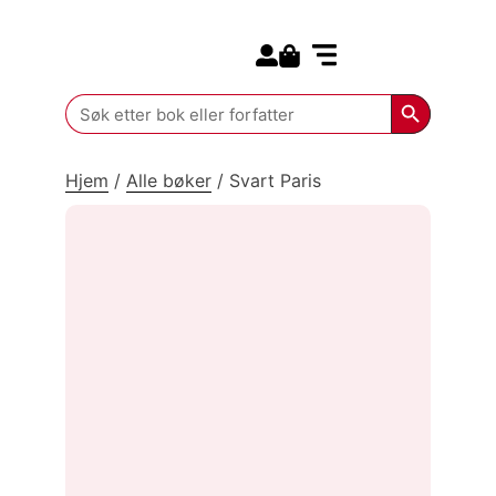
Search for:
Kommende bøker
Search Butt
Search
for:
Hjem
/
Alle bøker
/
Svart Paris