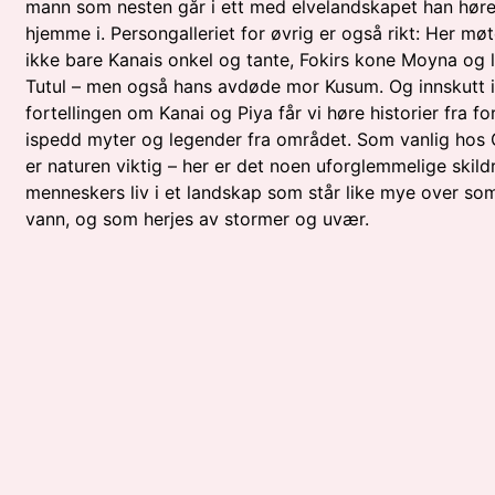
mann som nesten går i ett med elvelandskapet han høre
hjemme i. Persongalleriet for øvrig er også rikt: Her møt
ikke bare Kanais onkel og tante, Fokirs kone Moyna og l
Tutul – men også hans avdøde mor Kusum. Og innskutt i
fortellingen om Kanai og Piya får vi høre historier fra fo
ispedd myter og legender fra området. Som vanlig hos
er naturen viktig – her er det noen uforglemmelige skild
menneskers liv i et landskap som står like mye over so
vann, og som herjes av stormer og uvær.