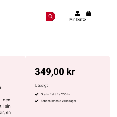
Search Button
Min konto
349,00
kr
Utsolgt
e
Gratis frakt fra 250 kr
i den
Sendes innen 2 virkedager
il sin
ir, en