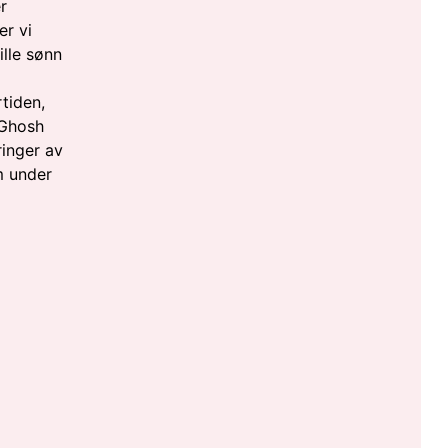
r
er vi
ille sønn
rtiden,
 Ghosh
ringer av
m under