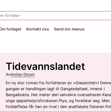
Om forlaget
Kontakt oss
Send inn manus
Tidevannslandet
Av
Amitav Ghosh
En ny stor roman fra forfatteren av «Glasslottet»! Denn
gangen er handlingen lagt til Gangesdeltaet, innerst i
Bengalbukta. Her møter den selvsikre oversetteren Kana
unge sjøpattedyrsforskeren Piya, og forelsker seg. Men t
forbløffelse får han en rival i den analfabete fiskeren Fok