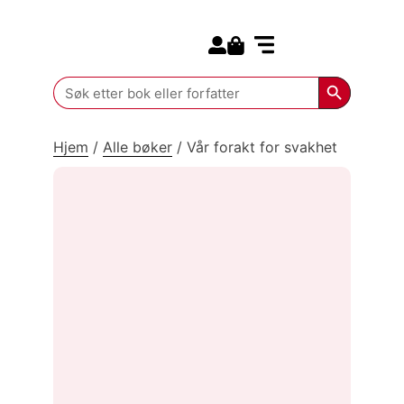
Search for:
Kommende bøker
Search Butt
Search
for:
Hjem
/
Alle bøker
/
Vår forakt for svakhet