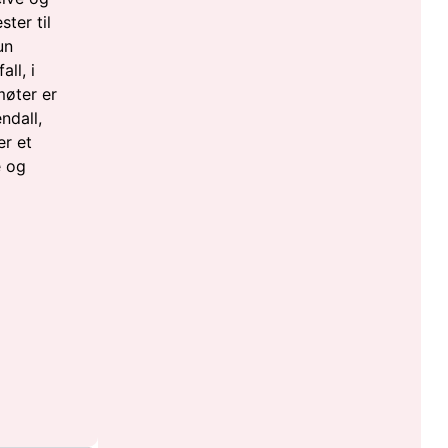
ster til
un
ll, i
møter er
ndall,
er et
e og