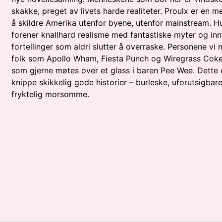
skakke, preget av livets harde realiteter. Proulx er en me
å skildre Amerika utenfor byene, utenfor mainstream. H
forener knallhard realisme med fantastiske myter og innfa
fortellinger som aldri slutter å overraske. Personene vi 
folk som Apollo Wham, Fiesta Punch og Wiregrass Coke
som gjerne møtes over et glass i baren Pee Wee. Dette 
knippe skikkelig gode historier – burleske, uforutsigbar
fryktelig morsomme.