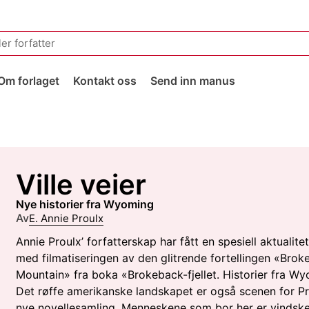
Om forlaget
Kontakt oss
Send inn manus
Ville veier
nye historier fra Wyoming
Av
E. Annie Proulx
Annie Proulx’ forfatterskap har fått en spesiell aktualitet
med filmatiseringen av den glitrende fortellingen «Bro
Mountain» fra boka «Brokeback-fjellet. Historier fra W
Det røffe amerikanske landskapet er også scenen for Pr
nye novellesamling. Menneskene som bor her er vindsk