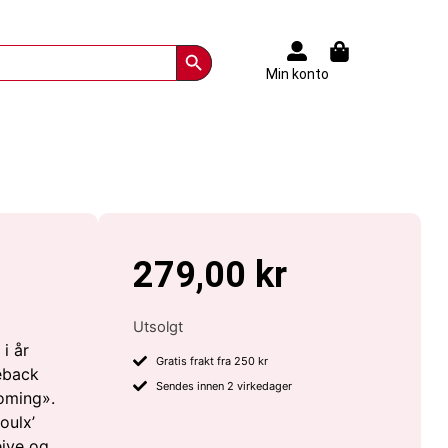
Search Button
Min konto
279,00
kr
Utsolgt
 i år
Gratis frakt fra 250 kr
keback
Sendes innen 2 virkedager
yoming».
oulx’
eive og