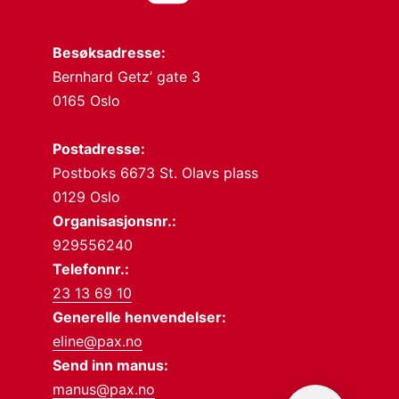
Besøksadresse:
Bernhard Getz’ gate 3
0165 Oslo
Postadresse:
Postboks 6673 St. Olavs plass
0129 Oslo
Organisasjonsnr.:
929556240
Telefonnr.:
23 13 69 10
Generelle henvendelser:
eline@pax.no
Send inn manus:
manus@pax.no