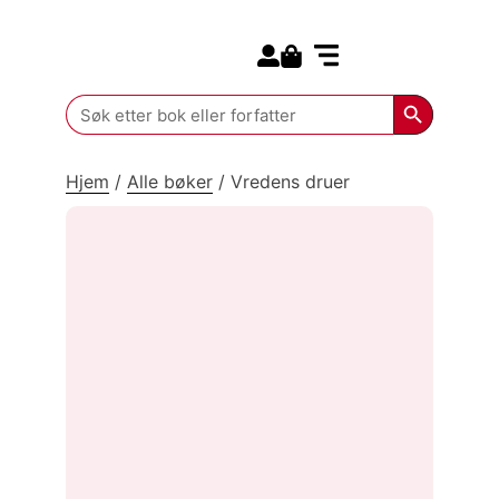
Search for:
Kommende bøker
Search Butt
Search
for:
Hjem
/
Alle bøker
/
Vredens druer