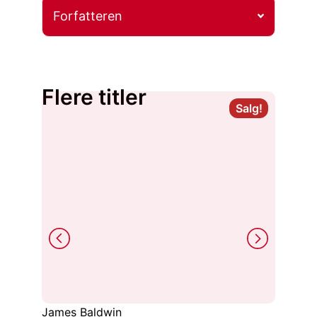
Forfatteren
Flere titler
Salg!
James Baldwin
Joyce C