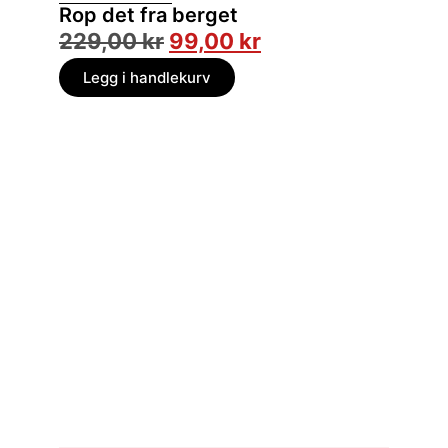
Rop det fra berget
Svart 
229,00
kr
99,00
kr
149,
Legg i handlekurv
Legg