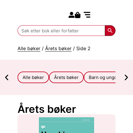
Search for:
Kommende bøker
Search Butt
Search
for:
Alle bøker
/
Årets bøker
/ Side 2
Alle bøker
Årets bøker
Barn og ungdom
Årets bøker