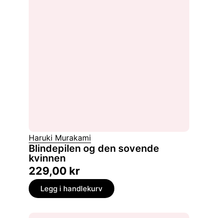
Haruki Murakami
Blindepilen og den sovende
kvinnen
229,00
kr
Legg i handlekurv