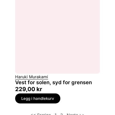
Haruki Murakami
Vest for solen, syd for grensen
229,00
kr
Legg i handlekurv
<< Forrige
1
2
Neste >>