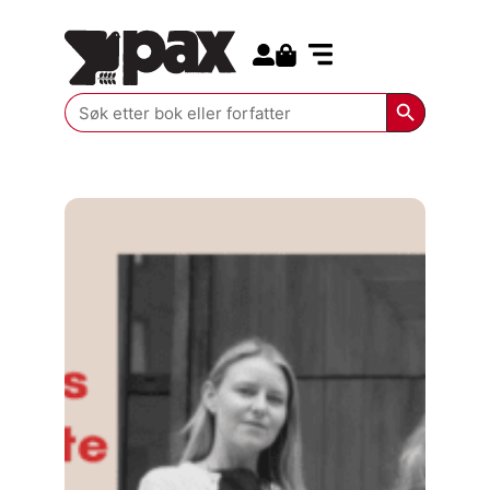
Search for:
Kommende bøker
Search Butt
Search
for: