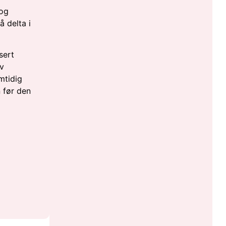
 og
å delta i
sert
v
mtidig
 før den