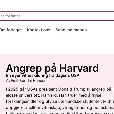
Om forlaget
Kontakt oss
Send inn manus
Angrep på Harvard
en øyenvitneskildring fra dagens USA
Av
Emil Sondaj Hansen
I 2025 går USAs president Donald Trump til angrep på 
eldste universitet, Harvard. Han truer med å fryse
forskningsmidler og utvise utenlandske studenter. Midt i
oppgjøret mellom vitenskap, ytringsfrihet og politisk m
befinner den danske studenten Emil Sondaj Hansen seg.