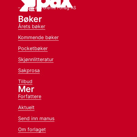
– en del av Forente Forlag AS
Bøker
Årets bøker
Kommende bøker
Pocketbøker
Skjønnlitteratur
Sakprosa
Tilbud
Mer
Forfattere
Aktuelt
Send inn manus
Om forlaget