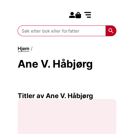
Search for:
Kommende bøker
Search Butt
Search
for:
Hjem
/
Ane V. Håbjørg
Ane V. Håbjørg
Titler av Ane V. Håbjørg