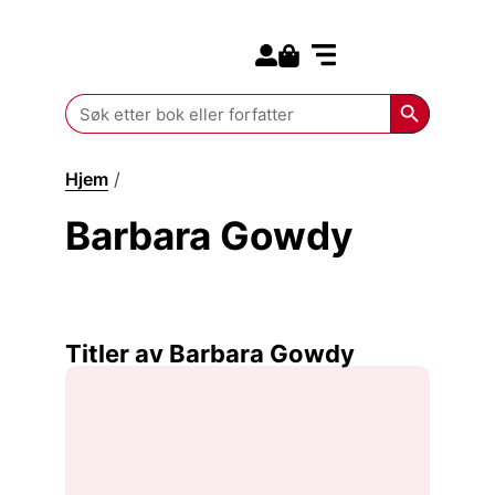
Search for:
Kommende bøker
Search Butt
Search
for:
Hjem
/
Barbara Gowdy
Barbara Gowdy
Titler av Barbara Gowdy