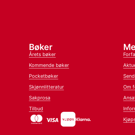
Bøker
Me
Årets bøker
Forfa
Kommende bøker
Aktue
Pocketbøker
Send
Skjønnlitteratur
Om f
Sakprosa
Ansa
Tilbud
Infor
Kjøps