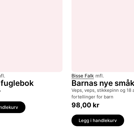
fl.
Bisse Falk
mfl.
 fuglebok
Barnas nye små
veps, veps, stikkepinn og 18 andre
r
fortellinger for barn
98,00
kr
andlekurv
Legg i handlekurv