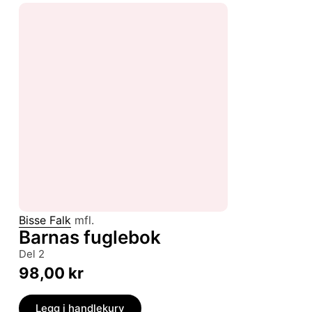
Bisse Falk
mfl.
Barnas fuglebok
del 2
98,00
kr
Legg i handlekurv