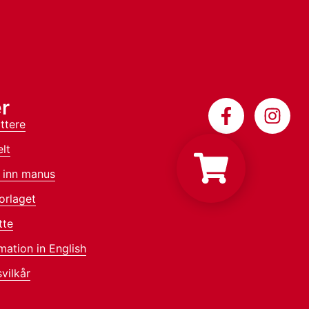
r
ttere
lt
 inn manus
orlaget
tte
mation in English
vilkår