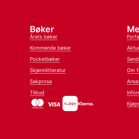
Bøker
Me
Årets bøker
Forfa
Kommende bøker
Aktue
Pocketbøker
Send
Skjønnlitteratur
Om f
Sakprosa
Ansa
Tilbud
Infor
Kjøps