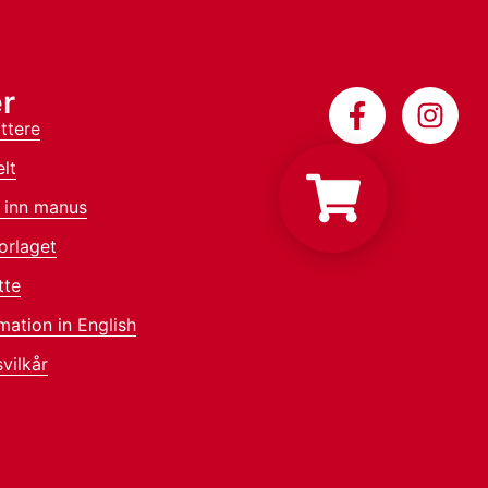
r
ttere
lt
 inn manus
orlaget
tte
mation in English
vilkår