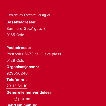
– en del av Forente Forlag AS
Besøksadresse:
Bernhard Getz’ gate 3
0165 Oslo
Postadresse:
Postboks 6673 St. Olavs plass
0129 Oslo
Organisasjonsnr.:
929556240
Telefonnr.:
23 13 69 10
Generelle henvendelser:
eline@pax.no
Send inn manus: