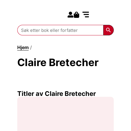
Search for:
Kommende bøker
Search Butt
Search
for:
Hjem
/
Claire Bretecher
Claire Bretecher
Titler av Claire Bretecher