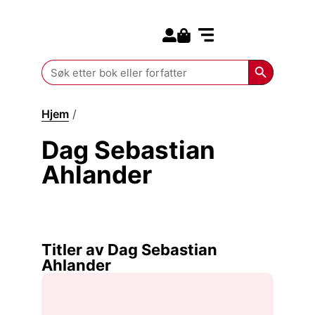
Search for:
Kommende bøker
Search Butt
Search
for:
Hjem
/
Dag Sebastian Ahlander
Dag Sebastian
Ahlander
Titler av Dag Sebastian
Ahlander