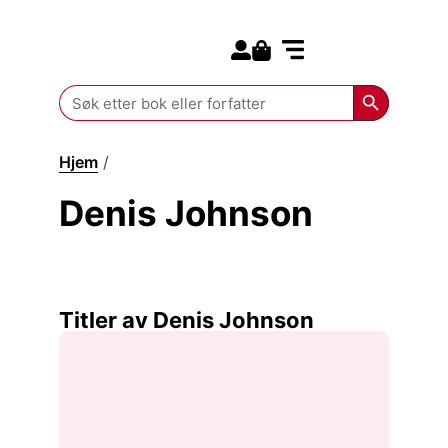
Search for:
Kommende bøker
Search Butt
Search
for:
Hjem
/
Denis Johnson
Denis Johnson
Titler av Denis Johnson