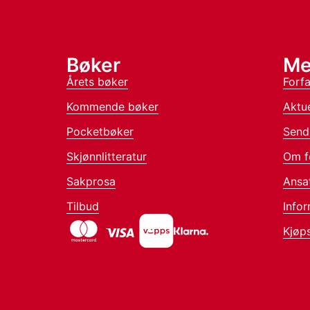
Bøker
Me
Årets bøker
Forfa
Kommende bøker
Aktue
Pocketbøker
Send
Skjønnlitteratur
Om f
Sakprosa
Ansa
Tilbud
Infor
Kjøps