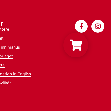
r
ttere
lt
 inn manus
orlaget
tte
mation in English
vilkår