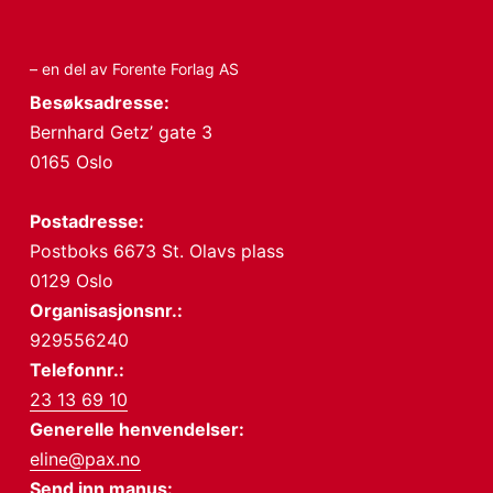
– en del av Forente Forlag AS
Besøksadresse:
Bernhard Getz’ gate 3
0165 Oslo
Postadresse:
Postboks 6673 St. Olavs plass
0129 Oslo
Organisasjonsnr.:
929556240
Telefonnr.:
23 13 69 10
Generelle henvendelser:
eline@pax.no
Send inn manus: