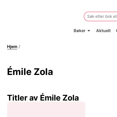
Search
for:
Bøker
Aktuelt
Hjem
/
Émile Zola
Émile Zola
Titler av Émile Zola