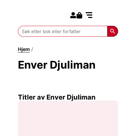
Search for:
Kommende bøker
Search Butt
Search
for:
Hjem
/
Enver Djuliman
Enver Djuliman
Titler av Enver Djuliman