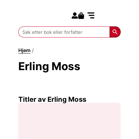
Search for:
Kommende bøker
Search Butt
Search
for:
Hjem
/
Erling Moss
Erling Moss
Titler av Erling Moss