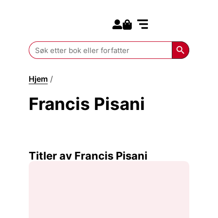
Search for:
Kommende bøker
Search Butt
Search
for:
Hjem
/
Francis Pisani
Francis Pisani
Titler av Francis Pisani