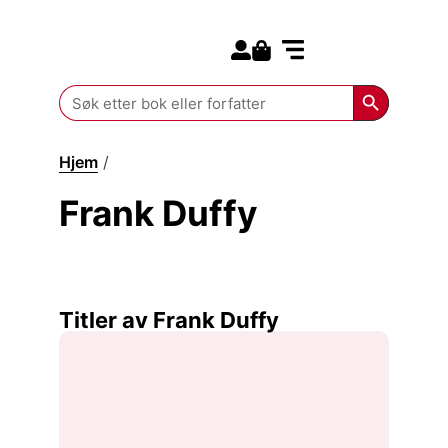
Search for:
Kommende bøker
Search Butt
Search
for:
Hjem
/
Frank Duffy
Frank Duffy
Titler av Frank Duffy