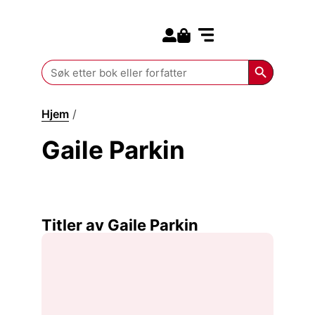
Search for:
Kommende bøker
Search Butt
Search
for:
Hjem
/
Gaile Parkin
Gaile Parkin
Titler av Gaile Parkin