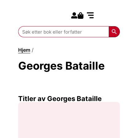
Search for:
Kommende bøker
Search Butt
Search
for:
Hjem
/
Georges Bataille
Georges Bataille
Titler av Georges Bataille