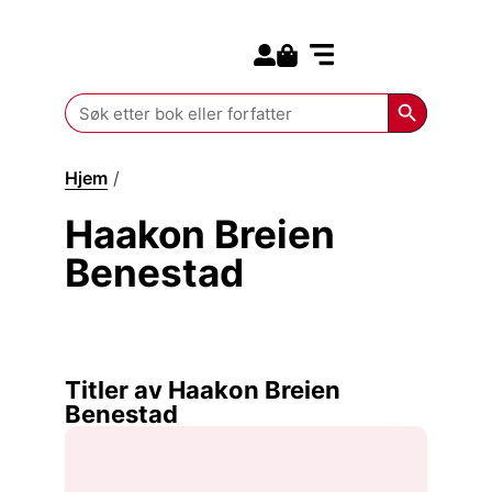
Search for:
Kommende bøker
Search Butt
Search
for:
Hjem
/
Haakon Breien Benestad
Haakon Breien
Benestad
Titler av Haakon Breien
Benestad