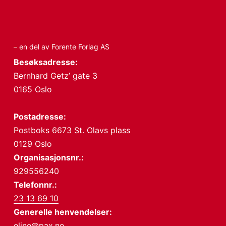
– en del av Forente Forlag AS
Besøksadresse:
Bernhard Getz’ gate 3
0165 Oslo
Postadresse:
Postboks 6673 St. Olavs plass
0129 Oslo
Organisasjonsnr.:
929556240
Telefonnr.:
23 13 69 10
Generelle henvendelser:
eline@pax.no