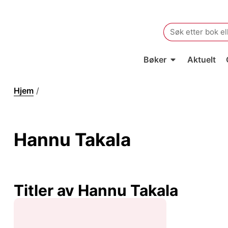
Search
for:
Bøker
Aktuelt
Hjem
/
Hannu Takala
Hannu Takala
Titler av Hannu Takala