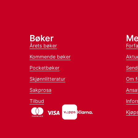
Bøker
Me
Årets bøker
Forfa
Kommende bøker
Aktue
Pocketbøker
Send
Skjønnlitteratur
Om f
Sakprosa
Ansa
Tilbud
Infor
Kjøps