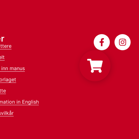
r
ttere
lt
 inn manus
orlaget
tte
mation in English
vilkår