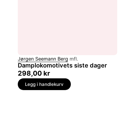
Jørgen Seemann Berg
mfl.
Damplokomotivets siste dager
298,00
kr
Legg i handlekurv