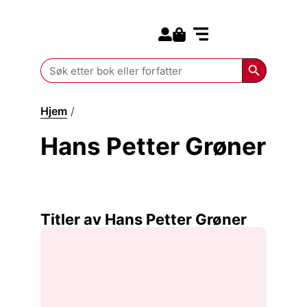
Search for:
Kommende bøker
Search Butt
Search
for:
Hjem
/
Hans Petter Grøner
Hans Petter Grøner
Titler av Hans Petter Grøner