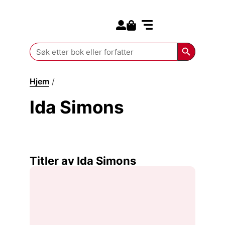
Search for:
Kommende bøker
Search Butt
Search
for:
Hjem
/
Ida Simons
Ida Simons
Titler av Ida Simons