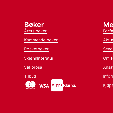
Bøker
Me
Årets bøker
Forfa
Kommende bøker
Aktue
Pocketbøker
Send
Skjønnlitteratur
Om f
Sakprosa
Ansa
Tilbud
Infor
Kjøps