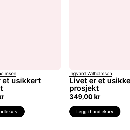
helmsen
Ingvard Wilhelmsen
r et usikkert
Livet er et usikke
t
prosjekt
kr
349,00
kr
andlekurv
Legg i handlekurv