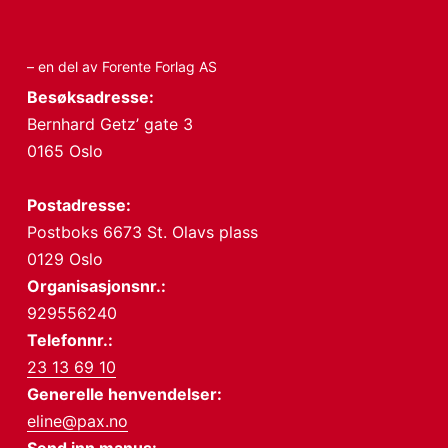
– en del av Forente Forlag AS
Besøksadresse:
Bernhard Getz’ gate 3
0165 Oslo
Postadresse:
Postboks 6673 St. Olavs plass
0129 Oslo
Organisasjonsnr.:
929556240
Telefonnr.:
23 13 69 10
Generelle henvendelser:
eline@pax.no
Send inn manus: