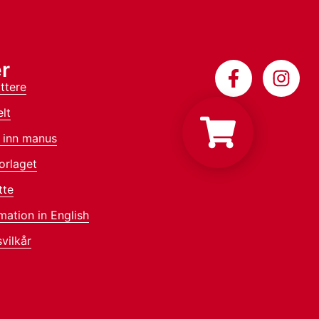
r
ttere
lt
 inn manus
orlaget
tte
mation in English
vilkår