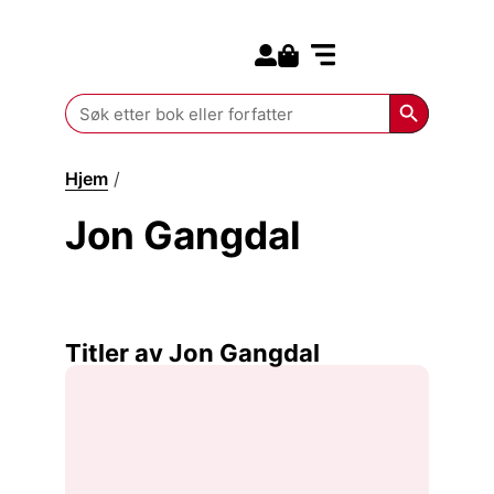
Search for:
Kommende bøker
Search Butt
Search
for:
Hjem
/
Jon Gangdal
Jon Gangdal
Titler av Jon Gangdal