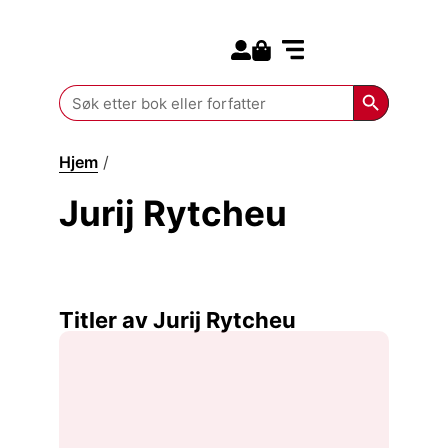
Search for:
Kommende bøker
Search Butt
Search
for:
Hjem
/
Jurij Rytcheu
Jurij Rytcheu
Titler av Jurij Rytcheu