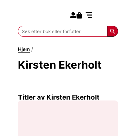
Search for:
Kommende bøker
Search Butt
Search
for:
Hjem
/
Kirsten Ekerholt
Kirsten Ekerholt
Titler av Kirsten Ekerholt