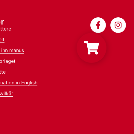
r
ttere
lt
 inn manus
orlaget
tte
mation in English
vilkår