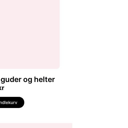
guder og helter
kr
andlekurv