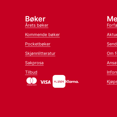
Bøker
Me
Årets bøker
Forfa
Kommende bøker
Aktue
Pocketbøker
Send
Skjønnlitteratur
Om f
Sakprosa
Ansa
Tilbud
Infor
Kjøps