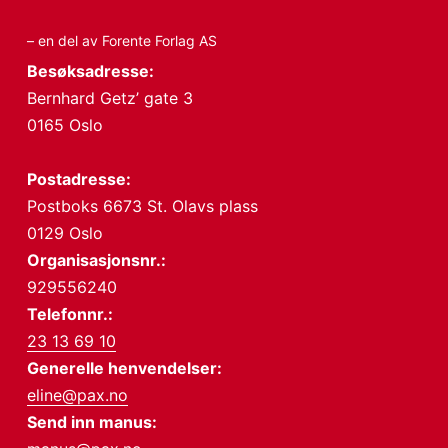
– en del av Forente Forlag AS
Besøksadresse:
Bernhard Getz’ gate 3
0165 Oslo
Postadresse:
Postboks 6673 St. Olavs plass
0129 Oslo
Organisasjonsnr.:
929556240
Telefonnr.:
23 13 69 10
Generelle henvendelser:
eline@pax.no
Send inn manus: