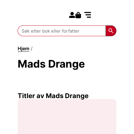
Search for:
Kommende bøker
Search Butt
Search
for:
Hjem
/
Mads Drange
Mads Drange
Titler av Mads Drange